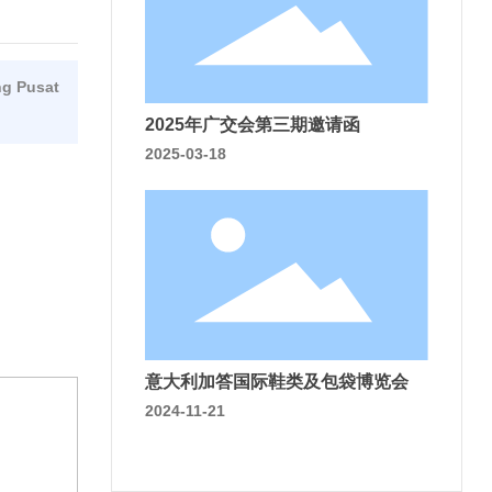
 Pusat
2025年广交会第三期邀请函
2025-03-18
客
服
热
线
:
0
意大利加答国际鞋类及包袋博览会
5
2024-11-21
9
5
-
8