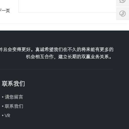
9
g
间
-
9
.c
:
8
下一页
2
o
8
5
9
:
1
0
0
3
9
0
6
-
3
1
3
8
3
望并且会变得更好。真诚希望我们在不久的将来能有更多的
:
机会相互合作，建立长期的双赢业务关系。
0
0
联系我们
• 请您留言
• 联系我们
• VR