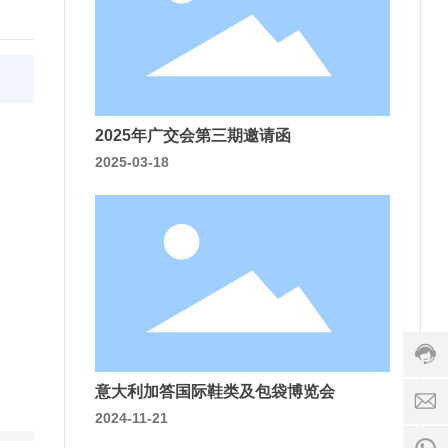
客
服
热
线
:
2025年广交会第三期邀请函
0
5
2025-03-18
9
5
-
8
5
1
s
3
le
6
s
3
1
3
5
b
3
0
8
意大利加答国际鞋类及包袋博览会
e
服
5
8
tc
务
9
2024-11-21
0
o
时
5